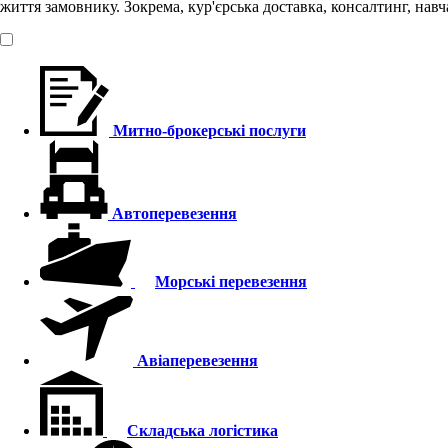
життя замовнику. Зокрема, кур'єрська доставка, консалтинг, навча
Митно-брокерські послуги
Автоперевезення
Морські перевезення
Авіаперевезення
Складська логістика