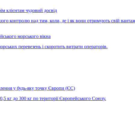
оїм клієнтам чудовий досвід
шого контролю над тим, коли, де і як вони отримують свій вантаж
йського морського вікна
морських перевезень і скоротить витрати операторів.
влення у будь-яку точку Європи (ЄС)
0,5 кг до 300 кг по території Європейського Союзу.