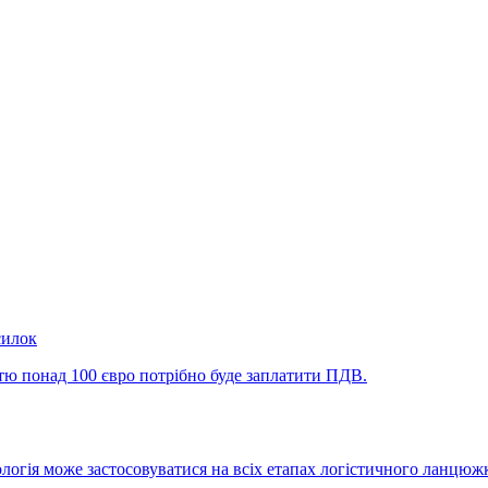
силок
стю понад 100 євро потрібно буде заплатити ПДВ.
ологія може застосовуватися на всіх етапах логістичного ланцюж