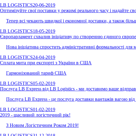
LB LOGISTICS
20-06-2019
Оптимізуйте свої поставки у режимі реального часу і надайте св
Тепер всі чекають швидкої і економної доставки, а також біль
LB LOGISTICS
18-05-2019
Європарламент схвалив ініціативу по створенню єдиного європе
Нова ініціатива спростить адміністративні формальності для 
LB LOGISTICS
24-04-2019
Сплата мита при експорті з України в США
Гармонізований тариф США
LB LOGISTICS
05-02-2019
Послуга LB Express від LB Logistics - ми доставимо ваше відпра
Послуга LB Express - це послуга доставки вантажів вагою від 
LB LOGISTICS
01-02-2019
2019 - щасливий логістичний рік!
З Новим Логістичним Роком 2019!
LB LOGISTICS
31-12-2018