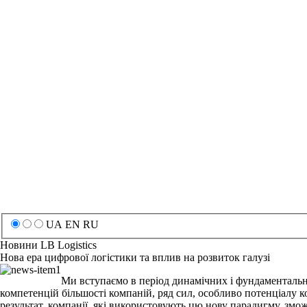
UA
EN
RU
Новини
LB Logistics
Нова ера цифрової логістики та вплив на розвиток галузі
Ми вступаємо в період динамічних і фундаментальни
компетенцій більшості компаній, ряд сил, особливо потенціалу ком
результат, компанії, які використовують цю нову парадигму, зм