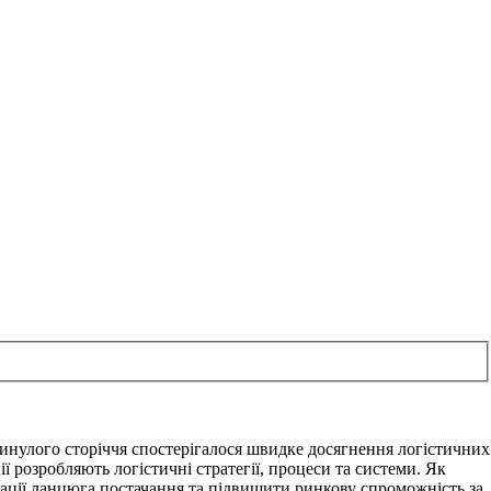
 минулого сторіччя спостерігалося швидке досягнення логістичних
ії розробляють логістичні стратегії, процеси та системи. Як
грації ланцюга постачання та підвищити ринкову спроможність за