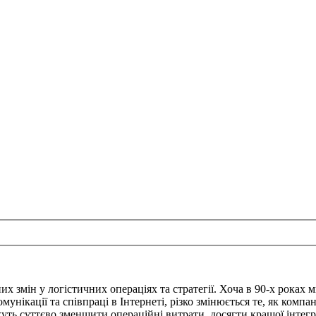
х змін у логістичних операціях та стратегії. Хоча в 90-х роках
унікації та співпраці в Інтернеті, різко змінюється те, як компан
ожуть суттєво зменшити операційні витрати, досягти кращої інте