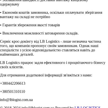
одержувачу
• Економія коштів замовника, оскільки оплачувати зберігання
вантажу на складі не потрібно
• Гарантія збереження якості товарів
• Виключення можливості затоварення складів.
Сервіс крос-докінгу від LB Logistics - лише незначна частина
того, що компанія пропонує своїм замовникам. Однак наші
спеціалісти з усією відповідальністю ставляться навіть до
найменших деталей.
LB Logistics працює задля ефективного і процвітаючого бізнесу
своїх клієнтів.
Для отримання додаткової інформації зв'яжіться з нами:
+380442206613
+380501310110
info@lblogist.com.ua
© 2018-2024 info@lblogist.com.ua Powered by
LB LOGISTICS