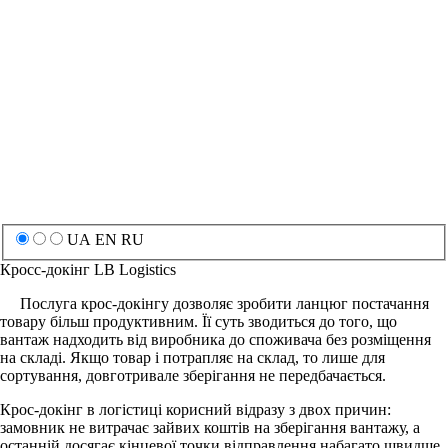
UA
EN
RU
Кросс-докінг
LB Logistics
Послуга крос-докінгу дозволяє зробити ланцюг постачання
товару більш продуктивним. Її суть зводиться до того, що
вантаж надходить від виробника до споживача без розміщення
на складі. Якщо товар і потрапляє на склад, то лише для
сортування, довготривале зберігання не передбачається.
Крос-докінг в логістиці корисний відразу з двох причин:
замовник не витрачає зайвих коштів на зберігання вантажу, а
останній досягає кінцевої точки відправлення набагато швидше.