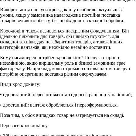
Використання послуги крос-докінгу особливо актуальне за
умови, якщо у замовника налагоджена постійна поставка
товарів великого обсягу, без необхідності складної обробки.
Крос-докінг також називається наскрізним складуванням. Він
ідеально підходить для товарів, які швидко псуються, для
складної техніки, для негабаритних товарів, а також інших
категорій вантажів, які необхідно негайно доставити.
Кому насамперед потрібен крос-докінг? Послуга є просто
незамінною, якщо вирішальну роль в бізнесі замовника грає
фактор часу. Наприклад, коли отримана оптова партія товару і
потрібна оперативна доставка різним одержувачам.
Види крос-докінгу:
• одноетапний: перевантаження з одного транспорту на інший;
• двоетапний: вантаж обробляється і переоформлюється.
Поза тим, в обох випадках товар не затримується на складі.
Переваги крос-докінгу
• Збільшення швидкості доставки вантажу кінцевому