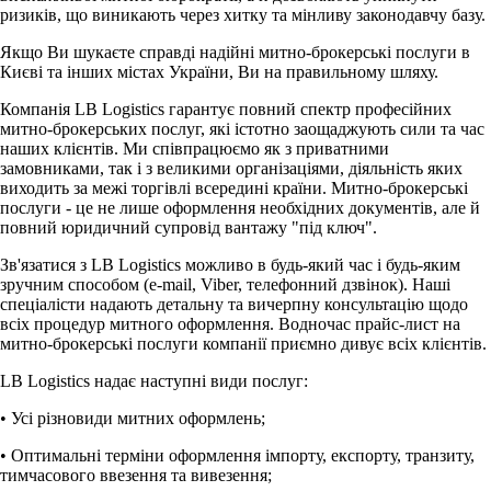
ризиків, що виникають через хитку та мінливу законодавчу базу.
Якщо Ви шукаєте справді надійні митно-брокерські послуги в
Києві та інших містах України, Ви на правильному шляху.
Компанія LB Logistics гарантує повний спектр професійних
митно-брокерських послуг, які істотно заощаджують сили та час
наших клієнтів. Ми співпрацюємо як з приватними
замовниками, так і з великими організаціями, діяльність яких
виходить за межі торгівлі всередині країни. Митно-брокерські
послуги - це не лише оформлення необхідних документів, але й
повний юридичний супровід вантажу "під ключ".
Зв'язатися з LB Logistics можливо в будь-який час і будь-яким
зручним способом (e-mail, Viber, телефонний дзвінок). Наші
спеціалісти надають детальну та вичерпну консультацію щодо
всіх процедур митного оформлення. Водночас прайс-лист на
митно-брокерські послуги компанії приємно дивує всіх клієнтів.
LB Logistics надає наступні види послуг:
• Усі різновиди митних оформлень;
• Оптимальні терміни оформлення імпорту, експорту, транзиту,
тимчасового ввезення та вивезення;