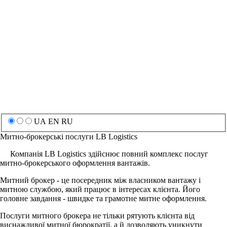
UA
EN
RU
Митно-брокерські послуги
LB Logistics
Компанія LB Logistics здійснює повний комплекс послуг
митно-брокерського оформлення вантажів.
Митний брокер - це посередник між власником вантажу і
митною службою, який працює в інтересах клієнта. Його
головне завдання - швидке та грамотне митне оформлення.
Послуги митного брокера не тільки рятують клієнта від
виснажливої митної бюрократії, а й дозволяють уникнути